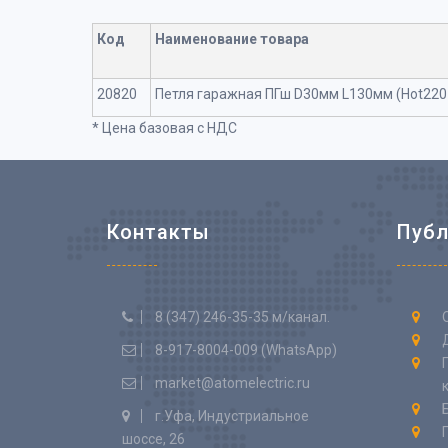
Код
Наименование товара
20820
Петля гаражная ПГш D30мм L130мм (Hot220
* Цена базовая с НДС
Контакты
Публ
8 (347) 246-35-35 м/канал.
8-917-8004-009 (WhatsApp)
market@atomelectric.ru
г.Уфа, Индустриальное
шоссе, 26