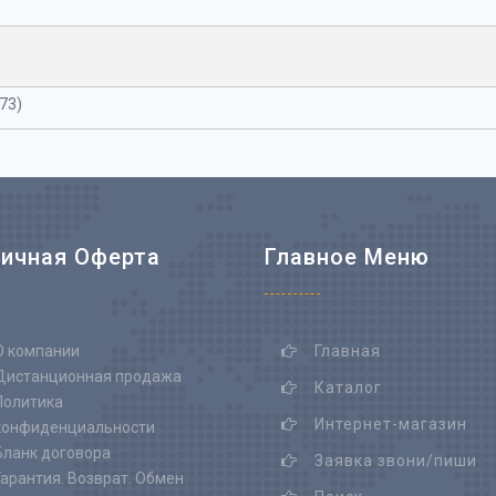
73)
ичная Оферта
Главное Меню
О компании
Главная
Дистанционная продажа
Каталог
Политика
Интернет-магазин
конфиденциальности
Бланк договора
Заявка звони/пиши
Гарантия. Возврат. Обмен